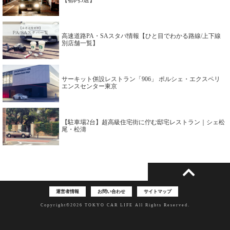
【都内3選】
高速道路PA・SAスタバ情報【ひと目でわかる路線/上下線
別店舗一覧】
サーキット併設レストラン「906」 ポルシェ・エクスペリ
エンスセンター東京
【駐車場2台】超高級住宅街に佇む邸宅レストラン｜シェ松
尾・松濤
運営者情報
お問い合わせ
サイトマップ
Copyright©2026 TOKYO CAR LIFE All Rights Reserved.