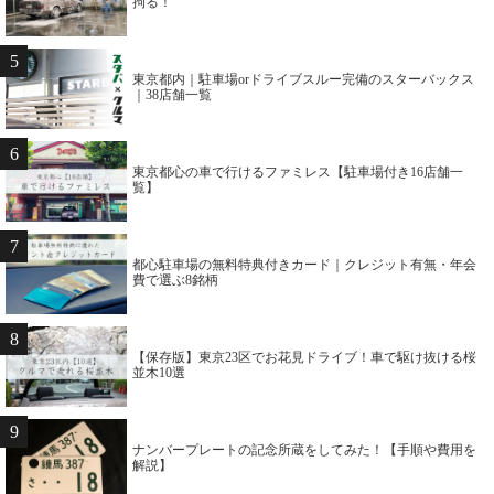
拘る！
5
東京都内｜駐車場orドライブスルー完備のスターバックス
｜38店舗一覧
6
東京都心の車で行けるファミレス【駐車場付き16店舗一
覧】
7
都心駐車場の無料特典付きカード｜クレジット有無・年会
費で選ぶ8銘柄
8
【保存版】東京23区でお花見ドライブ！車で駆け抜ける桜
並木10選
9
ナンバープレートの記念所蔵をしてみた！【手順や費用を
解説】