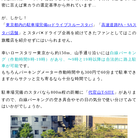
密に言えば東カラの選定基準から外れています…
が、しかし！
「
東京都内の駐車場完備orドライブスルースタバ
」「
高速道路PA・SAス
タバ店舗
」とスタバ✕ドライブ企画を続けてきたファンとしてはこの
旗艦店を紹介せずにはいられません。
幸いロースタリー東京から約150m、山手通り沿いには
白線パーキン
グ（作動時間9時-19時）があり、〜9時と19時以降は合法的に路上駐
車が可能
です。
もちろんパーキングメーター作動時間中も300円で60分まで駐車でき
ますからサクッと立ち寄るなら十分な時間でしょう。
駐車場完備のスタバなら800m程の距離に「
代官山T-SITE
」がありま
すので、白線パーキングの空き具合やその日の気分で使い分けてみて
はいかがでしょうか。