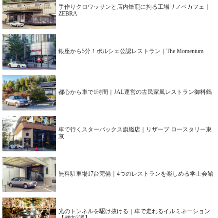
手作りクロワッサンと店内焙煎に拘る工場リノベカフェ｜
ZEBRA
銀座から5分！ポルシェ公認レストラン｜The Momentum
都心から車で1時間｜JAL運営の古民家風レストラン御料鶴
車で行くスターバックス旗艦店｜リザーブ ロースタリー東
京
無料駐車場17台完備｜4つのレストランを楽しめる学士会館
光のトンネルを駆け抜ける｜車で走れるイルミネーション