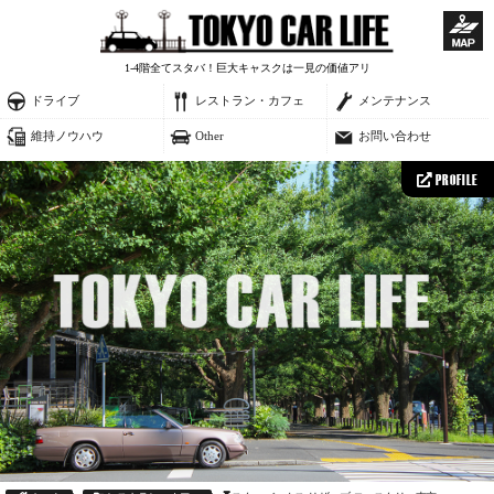
1-4階全てスタバ！巨大キャスクは一見の価値アリ
ドライブ
レストラン・カフェ
メンテナンス
維持ノウハウ
Other
お問い合わせ
PROFILE