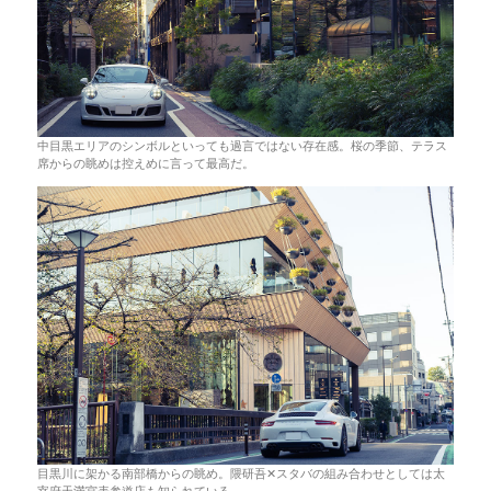
中目黒エリアのシンボルといっても過言ではない存在感。桜の季節、テラス
席からの眺めは控えめに言って最高だ。
目黒川に架かる南部橋からの眺め。隈研吾✕スタバの組み合わせとしては太