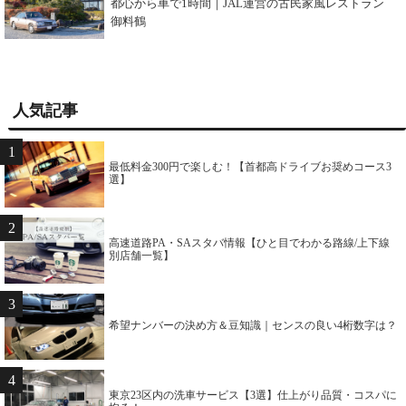
都心から車で1時間｜JAL運営の古民家風レストラン
御料鶴
人気記事
1
最低料金300円で楽しむ！【首都高ドライブお奨めコース3
選】
2
高速道路PA・SAスタバ情報【ひと目でわかる路線/上下線
別店舗一覧】
3
希望ナンバーの決め方＆豆知識｜センスの良い4桁数字は？
4
東京23区内の洗車サービス【3選】仕上がり品質・コスパに