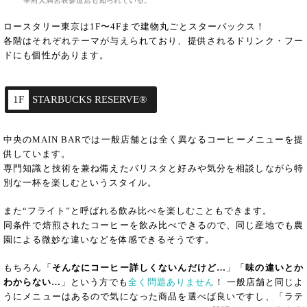
宰府天満宮表参道店も知られている。
ロースタリー東京は1F〜4Fまで建物丸ごとスターバックス！
各階はそれぞれテーマが与えられており、提供されるドリンク・フー
ドにも個性があります。
1F
STARBUCKS RESERVE®
中央のMAIN BARでは一般店舗とは全く異なるコーヒーメニューを提
供しています。
専門知識と技術を兼ね備えたバリスタと好みや気分を相談しながら特
別な一杯を楽しむというスタイル。
また“フライト”と呼ばれる飲み比べを楽しむこともできます。
同条件で焙煎されたコーヒーを飲み比べできるので、同じ産地でも農
園による微妙な違いなどを体感できるそうです。
もちろん「
そんなにコーヒー詳しくないんだけど…
」「
味の違いとか
わからない…
」という方でも
全く問題ありません
！ 一般店舗と同じよ
うにメニューはあるので気になった商品を選べば良いですし、「ラテ