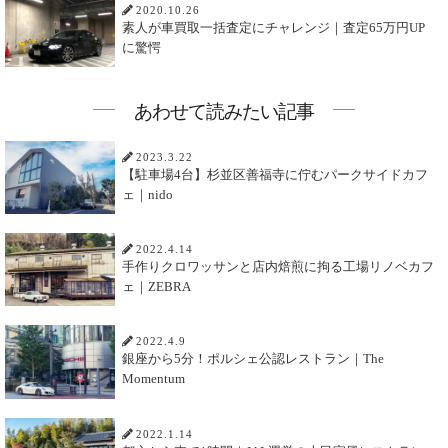
2020.10.26
素人が車買取一括査定にチャレンジ｜査定65万円UP
に驚愕
あわせて読みたい記事
2023.3.22
【駐車場4台】杉並区善福寺に佇むパークサイドカフ
ェ｜nido
2022.4.14
手作りクロワッサンと店内焙煎に拘る工場リノベカフ
ェ｜ZEBRA
2022.4.9
銀座から5分！ポルシェ公認レストラン｜The
Momentum
2022.1.14