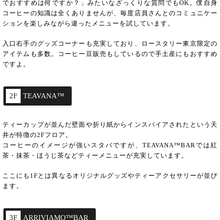
でおすすめは何ですか？」みたいなざっくりな質問でもOK。僕自身
コーヒーの知識は全くありませんが、毎度店員さんとのコミュニケー
ションを楽しみながら違ったメニューを試しています。
入口右手のグッズコーナーも充実しており、ロースタリー東京限定の
アイテムも多数。コーヒー豆販売もしているので手土産にもおすすめ
ですよ。
2F
TEAVANA™
ティーカップが並んだ壁面や折り紙からインスパイアされたという天
井が特徴の2Fフロア。
コーヒーのイメージが強いスタバですが、TEAVANA™BARでは紅
茶・抹茶・ほうじ茶などティーメニューが充実しています。
ここにも1Fとは異なるオリジナルグッズやティーアクセサリーが並び
ます。
3F
ARRIVIAMO™BAR