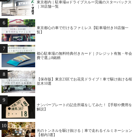
東京都内｜駐車場orドライブスルー完備のスターバックス
｜38店舗一覧
6
東京都心の車で行けるファミレス【駐車場付き16店舗一
覧】
7
都心駐車場の無料特典付きカード｜クレジット有無・年会
費で選ぶ8銘柄
8
【保存版】東京23区でお花見ドライブ！車で駆け抜ける桜
並木10選
9
ナンバープレートの記念所蔵をしてみた！【手順や費用を
解説】
10
光のトンネルを駆け抜ける｜車で走れるイルミネーション
【都内3選】