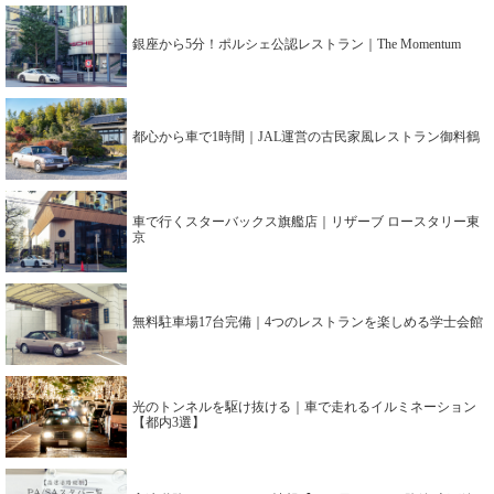
銀座から5分！ポルシェ公認レストラン｜The Momentum
都心から車で1時間｜JAL運営の古民家風レストラン御料鶴
車で行くスターバックス旗艦店｜リザーブ ロースタリー東
京
無料駐車場17台完備｜4つのレストランを楽しめる学士会館
光のトンネルを駆け抜ける｜車で走れるイルミネーション
【都内3選】