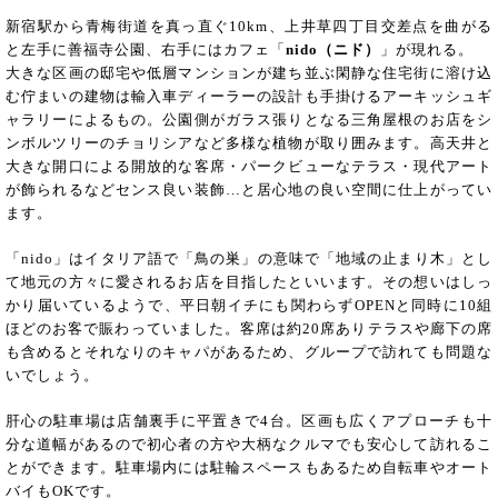
新宿駅から青梅街道を真っ直ぐ10km、上井草四丁目交差点を曲がる
と左手に善福寺公園、右手にはカフェ「
nido（ニド）
」が現れる。
大きな区画の邸宅や低層マンションが建ち並ぶ閑静な住宅街に溶け込
む佇まいの建物は輸入車ディーラーの設計も手掛けるアーキッシュギ
ャラリーによるもの。公園側がガラス張りとなる三角屋根のお店をシ
ンボルツリーのチョリシアなど多様な植物が取り囲みます。高天井と
大きな開口による開放的な客席・パークビューなテラス・現代アート
が飾られるなどセンス良い装飾…と居心地の良い空間に仕上がってい
ます。
「nido」はイタリア語で「鳥の巣」の意味で「地域の止まり木」とし
て地元の方々に愛されるお店を目指したといいます。その想いはしっ
かり届いているようで、平日朝イチにも関わらずOPENと同時に10組
ほどのお客で賑わっていました。客席は約20席ありテラスや廊下の席
も含めるとそれなりのキャパがあるため、グループで訪れても問題な
いでしょう。
肝心の駐車場は店舗裏手に平置きで4台。区画も広くアプローチも十
分な道幅があるので初心者の方や大柄なクルマでも安心して訪れるこ
とができます。駐車場内には駐輪スペースもあるため自転車やオート
バイもOKです。