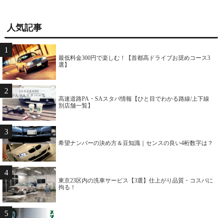
人気記事
1
最低料金300円で楽しむ！【首都高ドライブお奨めコース3
選】
2
高速道路PA・SAスタバ情報【ひと目でわかる路線/上下線
別店舗一覧】
3
希望ナンバーの決め方＆豆知識｜センスの良い4桁数字は？
4
東京23区内の洗車サービス【3選】仕上がり品質・コスパに
拘る！
5