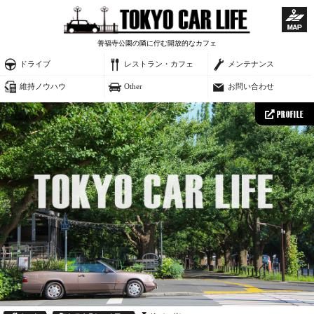
善福寺公園の隣に佇む開放的なカフェ
ドライブ
レストラン・カフェ
メンテナンス
維持ノウハウ
Other
お問い合わせ
PROFILE