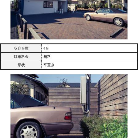
収容台数
4台
駐車料金
無料
形状
平置き