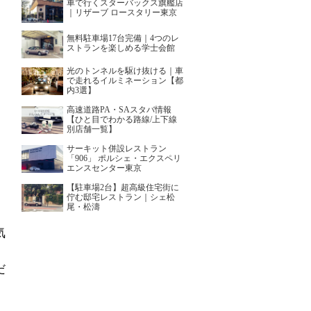
車で行くスターバックス旗艦店
｜リザーブ ロースタリー東京
無料駐車場17台完備｜4つのレ
ストランを楽しめる学士会館
光のトンネルを駆け抜ける｜車
で走れるイルミネーション【都
内3選】
高速道路PA・SAスタバ情報
【ひと目でわかる路線/上下線
別店舗一覧】
サーキット併設レストラン
「906」 ポルシェ・エクスペリ
エンスセンター東京
【駐車場2台】超高級住宅街に
佇む邸宅レストラン｜シェ松
尾・松濤
気
だ