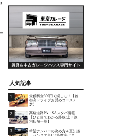
25
人気記事
最低料金300円で楽しむ！【首
1
都高ドライブお奨めコース3
選】
高速道路PA・SAスタバ情報
2
【ひと目でわかる路線/上下線
別店舗一覧】
3
希望ナンバーの決め方＆豆知識
｜センスの良い4桁数字は？