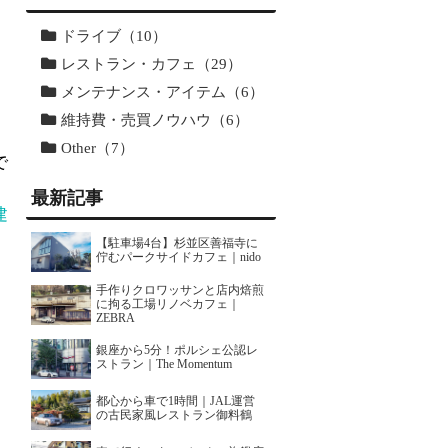
ドライブ（10）
レストラン・カフェ（29）
メンテナンス・アイテム（6）
維持費・売買ノウハウ（6）
Other（7）
で
最新記事
建
【駐車場4台】杉並区善福寺に
佇むパークサイドカフェ｜nido
手作りクロワッサンと店内焙煎
に拘る工場リノベカフェ｜
ZEBRA
銀座から5分！ポルシェ公認レ
ストラン｜The Momentum
都心から車で1時間｜JAL運営
の古民家風レストラン御料鶴