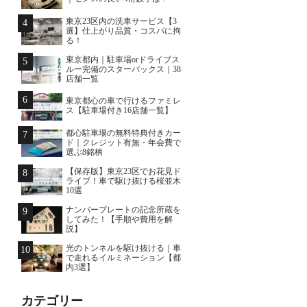
東京23区内の洗車サービス【3
4
選】仕上がり品質・コスパに拘
る！
東京都内｜駐車場orドライブス
5
ルー完備のスターバックス｜38
店舗一覧
6
東京都心の車で行けるファミレ
ス【駐車場付き16店舗一覧】
都心駐車場の無料特典付きカー
7
ド｜クレジット有無・年会費で
選ぶ8銘柄
【保存版】東京23区でお花見ド
8
ライブ！車で駆け抜ける桜並木
10選
ナンバープレートの記念所蔵を
9
してみた！【手順や費用を解
説】
光のトンネルを駆け抜ける｜車
10
で走れるイルミネーション【都
内3選】
カテゴリー