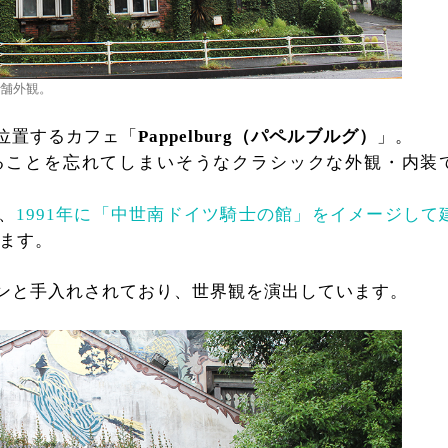
舗外観。
位置するカフェ「
Pappelburg（パペルブルグ）
」。
ることを忘れてしまいそうなクラシックな外観・内装
、
1991年に「中世南ドイツ騎士の館」をイメージして
います。
ンと手入れされており、世界観を演出しています。